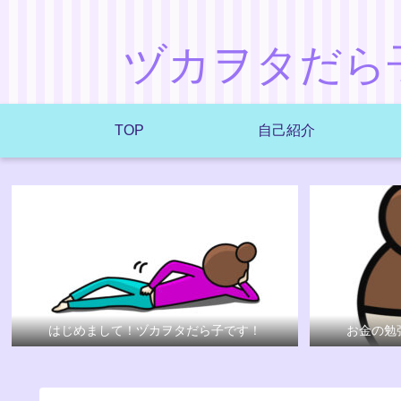
ヅカヲタだら
TOP
自己紹介
はじめまして！ヅカヲタだら子です！
お金の勉