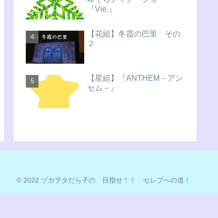
『Vie.』
【花組】冬霞の巴里 その
２
【星組】『ANTHEM－アン
セム－』
© 2022 ヅカヲタだら子の 目指せ！！ セレブへの道！.