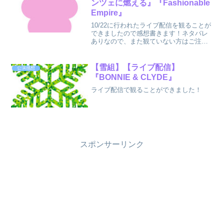
ンツェに燃える』『Fashionable
Empire』
10/22に行われたライブ配信を観ることが
できましたので感想書きます！ネタバレ
ありなので、また観ていない方はご注意
ください。
【雪組】【ライブ配信】
公演感想
『BONNIE & CLYDE』
ライブ配信で観ることができました！
スポンサーリンク