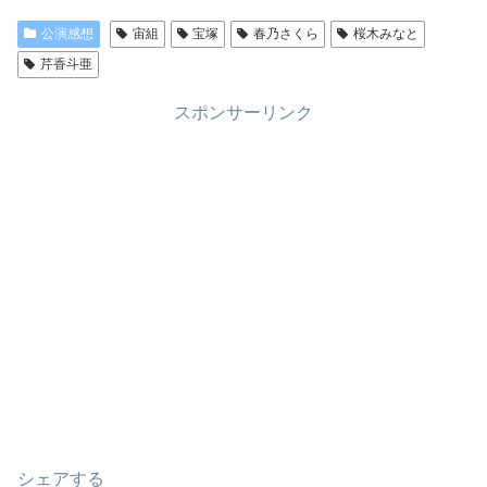
公演感想
宙組
宝塚
春乃さくら
桜木みなと
芹香斗亜
スポンサーリンク
シェアする