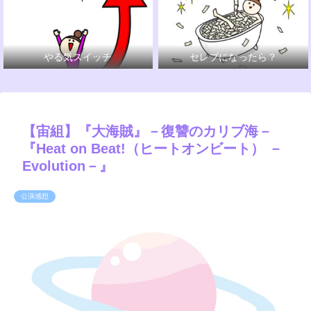
やる気スイッチ
セレブになったら？
【宙組】『大海賊』－復讐のカリブ海－
『Heat on Beat!（ヒートオンビート） －
Evolution－』
公演感想