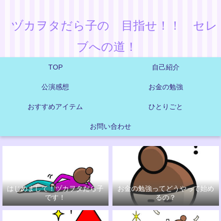
ヅカヲタだら子の 目指せ！！ セレ
ブへの道！
TOP
自己紹介
公演感想
お金の勉強
おすすめアイテム
ひとりごと
お問い合わせ
はじめまして！ヅカヲタだら子
お金の勉強ってどうやって始め
です！
るの？