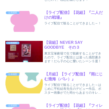
【ライブ配信】【花組】『二人だ
公演感想
けの戦場』
ライブ配信で観ることができました～！
【宙組】NEVER SAY
公演感想
GOODBYE その３
東京宝塚劇場で生で観劇することができ
たので、ライブ配信とは違った感想書き
ます！だら子の心に響いたシーン５選！
【月組】【ライブ配信】『雨にじ
公演感想
む渤海（パレ）』
ライブ配信で観ることができました～は
じめに平松結有先生のデビュー作品、ポ
スター画像がでた時からあまりのキレイ
さに気になりすぎておりました！いや、
おんぶって！てか、パレとは？ってなり
ましたよね！滅んでしまって、今はない
【ライブ配信】【花組】『フィレ
公演感想
国で、調べてみたらめっち...