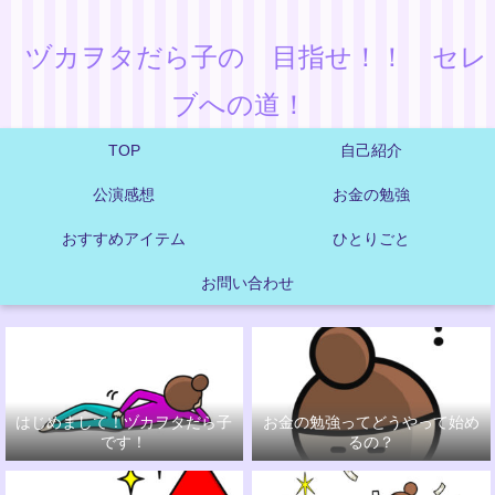
ヅカヲタだら子の 目指せ！！ セレ
ブへの道！
TOP
自己紹介
公演感想
お金の勉強
おすすめアイテム
ひとりごと
お問い合わせ
はじめまして！ヅカヲタだら子
お金の勉強ってどうやって始め
です！
るの？