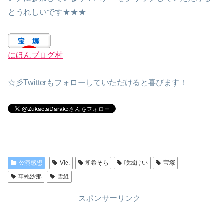
とうれしいです★★★
にほんブログ村
☆彡Twitterもフォローしていただけると喜びます！
公演感想
Vie.
和希そら
咲城けい
宝塚
華純沙那
雪組
スポンサーリンク