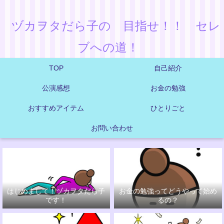
ヅカヲタだら子の 目指せ！！ セレ
ブへの道！
TOP
自己紹介
公演感想
お金の勉強
おすすめアイテム
ひとりごと
お問い合わせ
はじめまして！ヅカヲタだら子
お金の勉強ってどうやって始め
です！
るの？