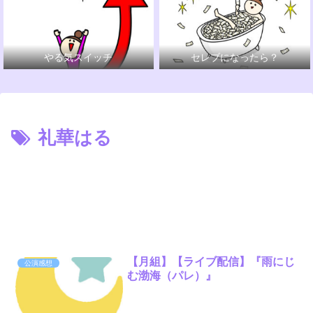
やる気スイッチ
セレブになったら？
礼華はる
【月組】【ライブ配信】『雨にじ
公演感想
む渤海（パレ）』