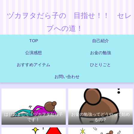
ヅカヲタだら子の 目指せ！！ セレ
ブへの道！
TOP
自己紹介
公演感想
お金の勉強
おすすめアイテム
ひとりごと
お問い合わせ
はじめまして！ヅカヲタだら子
お金の勉強ってどうやって始め
です！
るの？