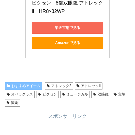
ビクセン　8倍双眼鏡 アトレック
II　HR8×32WP
楽天市場で見る
Amazonで見る
おすすめアイテム
アトレック2
アトレックII
オペラグラス
ビクセン
ミュージカル
双眼鏡
宝塚
観劇
スポンサーリンク