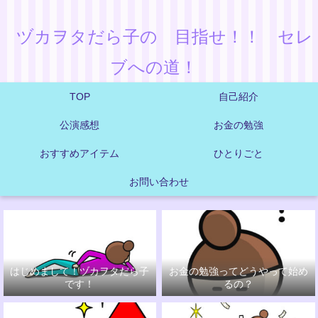
ヅカヲタだら子の 目指せ！！ セレ
ブへの道！
TOP
自己紹介
公演感想
お金の勉強
おすすめアイテム
ひとりごと
お問い合わせ
はじめまして！ヅカヲタだら子
お金の勉強ってどうやって始め
です！
るの？