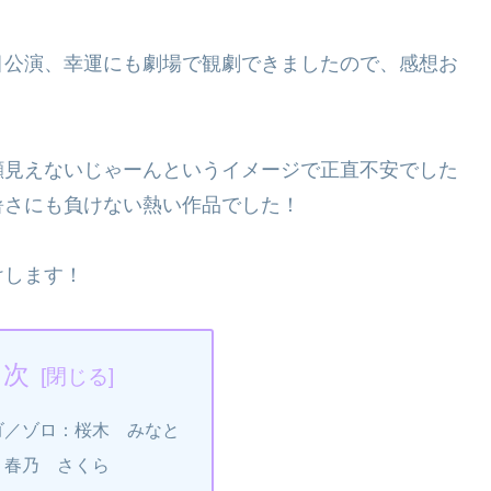
目公演、幸運にも劇場で観劇できましたので、感想お
顔見えないじゃーんというイメージで正直不安でした
暑さにも負けない熱い作品でした！
けします！
目次
ゴ／ゾロ：桜木 みなと
：春乃 さくら