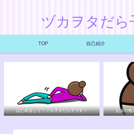
ヅカヲタだら
TOP
自己紹介
はじめまして！ヅカヲタだら子です！
お金の勉