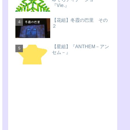
『Vie.』
【花組】冬霞の巴里 その
２
【星組】『ANTHEM－アン
セム－』