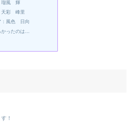
：瑠風 輝
：天彩 峰里
ア：風色 日向
ろかったのは…
ます！