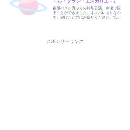
－ル・グラン・エスカリエ－』
宙組の９か月ぶりの特別公演。劇場で観
ることができました。ネタバレありなの
で、避けたい方はお戻りください。第１
章「モン・パリ」「Le Grand Escalier」
「サ・セ・パリ」「パリゼット」「ミロ
ール」「パリ・カナイユ」「パリはシャ
ンパン...
スポンサーリンク