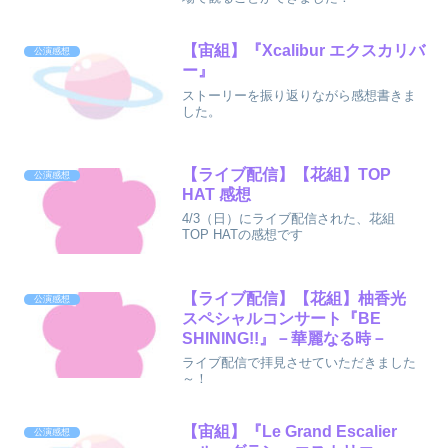
【宙組】『Xcalibur エクスカリバ
公演感想
ー』
ストーリーを振り返りながら感想書きま
した。
【ライブ配信】【花組】TOP
公演感想
HAT 感想
4/3（日）にライブ配信された、花組
TOP HATの感想です
【ライブ配信】【花組】柚香光
公演感想
スペシャルコンサート『BE
SHINING!!』－華麗なる時－
ライブ配信で拝見させていただきました
～！
【宙組】『Le Grand Escalier
公演感想