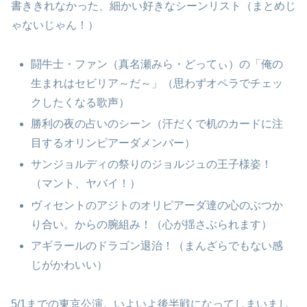
書ききれなかった、細かい好きなシーンリスト（まとめじ
ゃないじゃん！）
闘牛士・ファン（真名瀬みら・どってぃ）の「俺の
生まれはセビリア～だ～」（思わずオペラでチェッ
クしたくなる歌声）
勝利の夜の占いのシーン（汗だくで机のカードに注
目するオリンピアーダメンバー）
サンジョルディの祭りのジョルジュの王子様姿！
（マント、ヤバイ！）
ヴィセントのアジトのオリピアーダ達の心のぶつか
り合い。からの腕組み！（心が揺さぶられます）
アギラールのドラゴン退治！（まんざらでもない感
じがかわいい）
5/1までの東京公演。いよいよ後半戦になってしまいまし