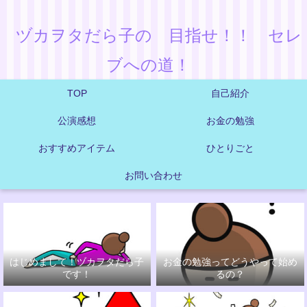
ヅカヲタだら子の 目指せ！！ セレ
ブへの道！
TOP
自己紹介
公演感想
お金の勉強
おすすめアイテム
ひとりごと
お問い合わせ
はじめまして！ヅカヲタだら子
お金の勉強ってどうやって始め
です！
るの？