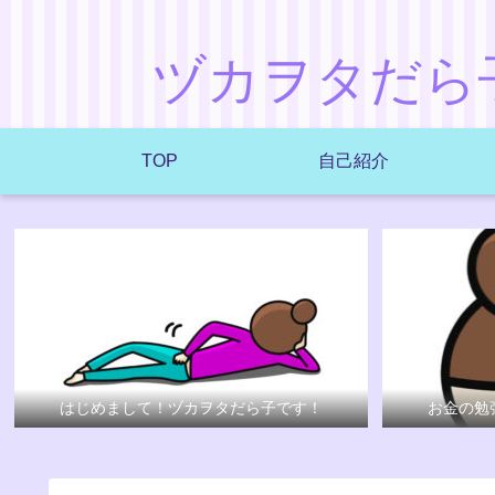
ヅカヲタだら
TOP
自己紹介
はじめまして！ヅカヲタだら子です！
お金の勉