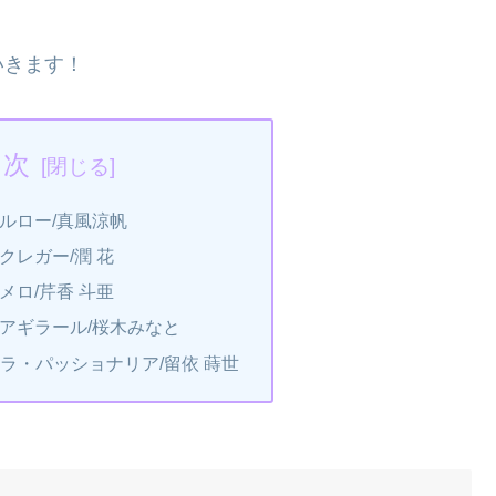
いきます！
目次
ルロー/真風涼帆
クレガー/潤 花
メロ/芹香 斗亜
アギラール/桜木みなと
！】ラ・パッショナリア/留依 蒔世