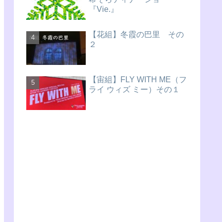
『Vie.』
【花組】冬霞の巴里 その
２
【宙組】FLY WITH ME（フ
ライ ウィズ ミー）その１