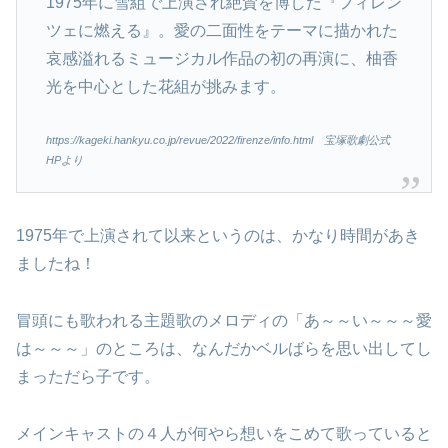
1975年に雪組で上演され絶賛を博した『フィレン
ツェに燃える』。愛の二面性をテーマに描かれた
哀感溢れるミュージカル作品の初の再演に、柚香
光を中心とした花組が挑みます。
https://kageki.hankyu.co.jp/revue/2022/firenze/info.html 宝塚歌劇公式
HPより
1975年で上演されて以来というのは、かなり時間があき
ましたね！
冒頭にも歌われる主題歌のメロディの「あ～～い～～～愛
は～～～」のところは、なんだかベルばらを思い出してし
まっただら子です。
メインキャストの４人が何やら想いをこめて歌っていると