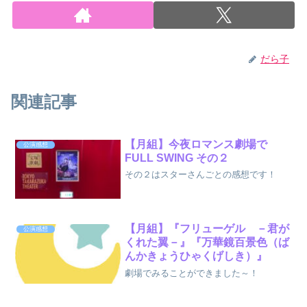
だら子
関連記事
【月組】今夜ロマンス劇場で
公演感想
FULL SWING その２
その２はスターさんごとの感想です！
【月組】『フリューゲル －君が
公演感想
くれた翼－』『万華鏡百景色（ば
んかきょうひゃくげしき）』
劇場でみることができました～！