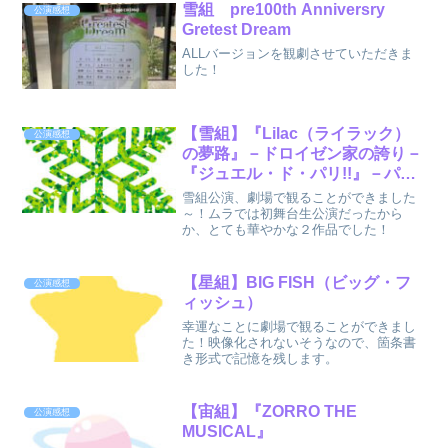
雪組 pre100th Anniversry
公演感想
Gretest Dream
ALLバージョンを観劇させていただきま
した！
【雪組】『Lilac（ライラック）
公演感想
の夢路』－ドロイゼン家の誇り－
『ジュエル・ド・パリ!!』－パリ
の宝石たち－その２
雪組公演、劇場で観ることができました
～！ムラでは初舞台生公演だったから
か、とても華やかな２作品でした！
【星組】BIG FISH（ビッグ・フ
公演感想
ィッシュ）
幸運なことに劇場で観ることができまし
た！映像化されないそうなので、箇条書
き形式で記憶を残します。
【宙組】『ZORRO THE
公演感想
MUSICAL』