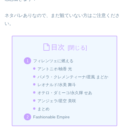
ネタバレありなので、まだ観ていない方はご注意くださ
い。
目次
フィレンツェに燃える
アントニオ/柚香 光
パメラ・クレメンティーナ/星風 まどか
レオナルド/水美 舞斗
オテロ・ダミーコ/永久輝 せあ
アンジェラ/星空 美咲
まとめ
Fashionable Empire